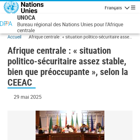
Aller au contenu principal
Français
Navigatio
UNOCA
Bureau régional des Nations Unies pour l'Afrique
centrale
Accueil
Afrique centrale : « situation politico-sécuritaire assez
stable, bien que préoccupante », selon la CEEAC
Afrique centrale : « situation
politico-sécuritaire assez stable,
bien que préoccupante », selon la
CEEAC
29 mai 2025