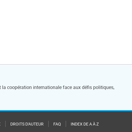
t la coopération internationale face aux défis politiques,
X
DROITS D'AUTEUR
FAQ
INDEX DE A À Z