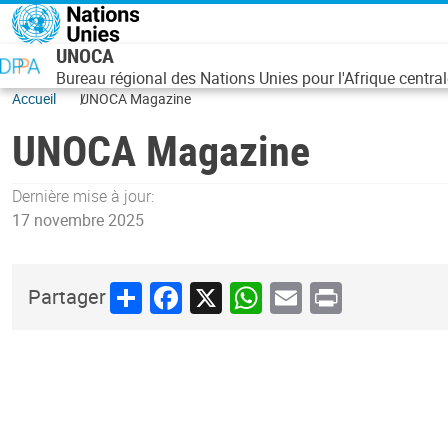
Aller au contenu principal
UNOCA
Bureau régional des Nations Unies pour l'Afrique central
Accueil
UNOCA Magazine
UNOCA Magazine
Dernière mise à jour:
17 novembre 2025
Share
Facebook
X
WhatsApp
Email
Print
Partager