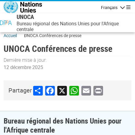
Aller au contenu principal
Français
Navigatio
UNOCA
Bureau régional des Nations Unies pour l'Afrique
centrale
Accueil
UNOCA Conférences de presse
UNOCA Conférences de presse
Dernière mise à jour:
12 décembre 2025
Share
Facebook
X
WhatsApp
Email
Print
Partager
Bureau régional des Nations Unies pour
l'Afrique centrale