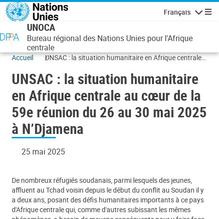
Aller au contenu principal
Français
Navigatio
UNOCA
Bureau régional des Nations Unies pour l'Afrique
centrale
Accueil
UNSAC : la situation humanitaire en Afrique centrale
au cœur de la 59e réunion du 26 au 30 mai 2025 à
UNSAC : la situation humanitaire
N’Djamena
en Afrique centrale au cœur de la
59e réunion du 26 au 30 mai 2025
à N’Djamena
25 mai 2025
De nombreux réfugiés soudanais, parmi lesquels des jeunes,
affluent au Tchad voisin depuis le début du conflit au Soudan il y
a deux ans, posant des défis humanitaires importants à ce pays
d'Afrique centrale qui, comme d'autres subissant les mêmes