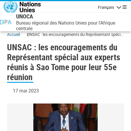
Aller au contenu principal
Français
Navigatio
UNOCA
Bureau régional des Nations Unies pour l'Afrique
centrale
Accueil
UNSAC : les encouragements du Représentant spécial
aux experts réunis à Sao Tome pour leur 55e réunion
UNSAC : les encouragements du
Représentant spécial aux experts
réunis à Sao Tome pour leur 55e
réunion
17 mai 2023