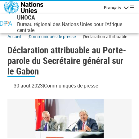
Aller au contenu principal
Français
Navigatio
UNOCA
Bureau régional des Nations Unies pour l'Afrique
centrale
Accueil
Communiqués de presse
Déclaration attribuable
au Porte-parole du
Déclaration attribuable au Porte-
Secrétaire général sur le
Gabon
parole du Secrétaire général sur
le Gabon
30 août 2023
Communiqués de presse