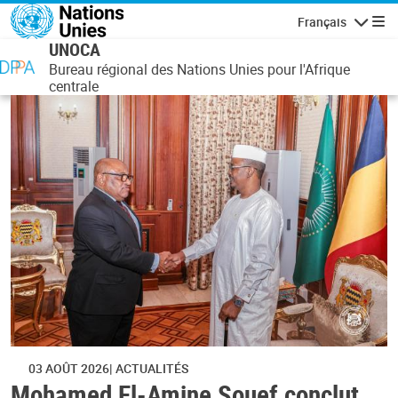
Aller au contenu principal
Français
Navigatio
UNOCA
Bureau régional des Nations Unies pour l'Afrique
centrale
03 AOÛT 2026
ACTUALITÉS
Mohamed El-Amine Souef conclut