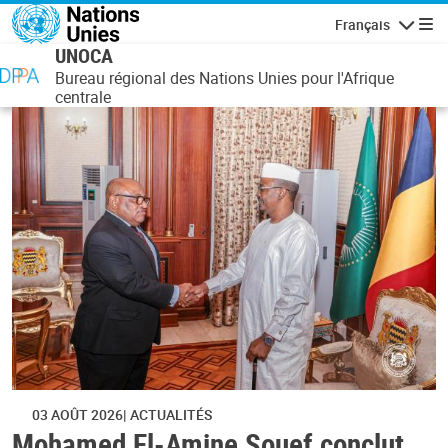
Aller au contenu principal
Français
Navigatio
UNOCA
Bureau régional des Nations Unies pour l'Afrique
centrale
03 AOÛT 2026
ACTUALITÉS
Mohamed El-Amine Souef conclut